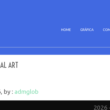
HOME
GRÁFICA
COM
BAL ART
, by :
admglob
2026 