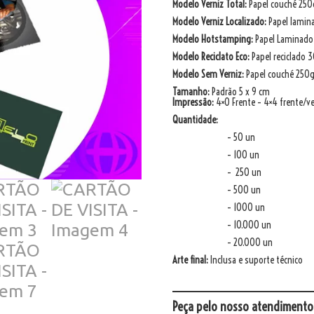
Modelo Verniz Total:
Papel couché 250g
Modelo Verniz Localizado:
Papel lamina
Modelo Hotstamping:
Papel Laminado
Modelo Reciclato Eco:
Papel reciclado 
Modelo Sem Verniz:
Papel couché 250g
Tamanho:
Padrão 5 x 9 cm
Impressão:
4×0 Frente – 4×4 frente/v
Quantidade:
– 50 un
– 100 un
– 250 un
– 500 un
– 1000 un
– 10.000 un
– 20.000 un
Arte final:
Inclusa e suporte técnico
_______________
Peça pelo nosso atendimento