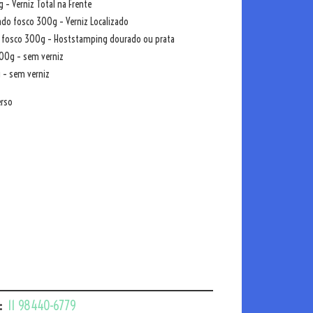
 – Verniz Total na Frente
do fosco 300g – Verniz Localizado
 fosco 300g – Hoststamping dourado ou prata
300g – sem verniz
 – sem verniz
erso
________________________
:
11 98440-6779