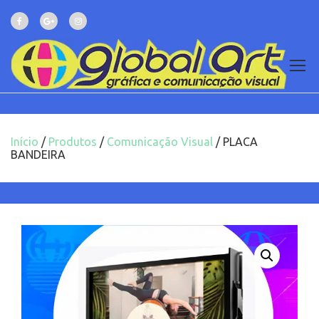
Início
/
Produtos
/
Comunicação Visual
/ PLACA
BANDEIRA