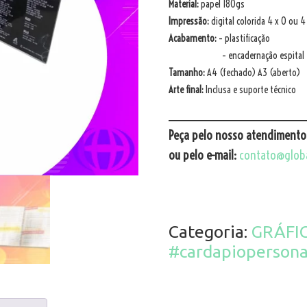
Material:
papel 180gs
Impressão:
digital colorida 4 x 0 ou 4
Acabamento:
– plastificação
– encadernação espital
Tamanho:
A4 (fechado) A3 (aberto)
Arte final:
Inclusa e suporte técnico
_______________
Peça pelo nosso atendimento
ou pelo e-mail:
contato@globa
Categoria:
GRÁFI
#cardapiopersona