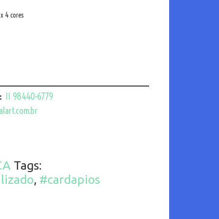
 x 4 cores
________________________
:
11 98440-6779
lart.com.br
CA
Tags:
lizado
,
#cardapios