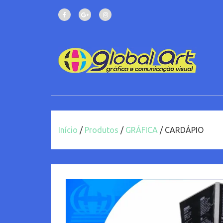
Início
/
Produtos
/
GRÁFICA
/ CARDÁPIO